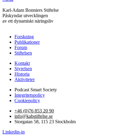
Karl-Adam Bonniers Stiftelse
Påskyndar utvecklingen
av ett dynamiskt näringsliv
Forskning
Publikationer
Forum
Stiftelsen
Kontakt
Styrelsen
Historia
Aktiviteter
Podcast Smart Society
Integritetspolicy
Cookiepolicy
+46 (0)76 853 20 90
info@kabstiftelse.se
Storgatan 58, 115 23 Stockholm
Linkedin-in