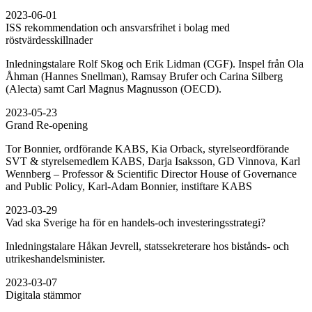
2023-06-01
ISS rekommendation och ansvarsfrihet i bolag med
röstvärdesskillnader
Inledningstalare Rolf Skog och Erik Lidman (CGF). Inspel från Ola
Åhman (Hannes Snellman), Ramsay Brufer och Carina Silberg
(Alecta) samt Carl Magnus Magnusson (OECD).
2023-05-23
Grand Re-opening
Tor Bonnier, ordförande KABS, Kia Orback, styrelseordförande
SVT & styrelsemedlem KABS, Darja Isaksson, GD Vinnova, Karl
Wennberg – Professor & Scientific Director House of Governance
and Public Policy, Karl-Adam Bonnier, instiftare KABS
2023-03-29
Vad ska Sverige ha för en handels-och investeringsstrategi?
Inledningstalare Håkan Jevrell, statssekreterare hos bistånds- och
utrikeshandelsminister.
2023-03-07
Digitala stämmor