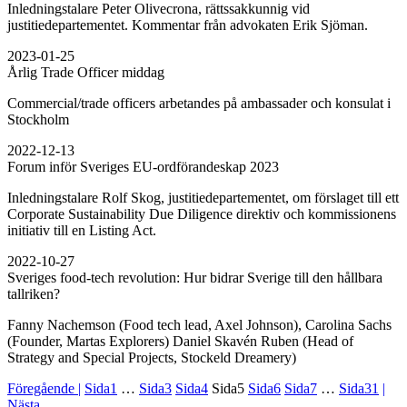
Inledningstalare Peter Olivecrona, rättssakkunnig vid
justitiedepartementet. Kommentar från advokaten Erik Sjöman.
2023-01-25
Årlig Trade Officer middag
Commercial/trade officers arbetandes på ambassader och konsulat i
Stockholm
2022-12-13
Forum inför Sveriges EU-ordförandeskap 2023
Inledningstalare Rolf Skog, justitiedepartementet, om förslaget till ett
Corporate Sustainability Due Diligence direktiv och kommissionens
initiativ till en Listing Act.
2022-10-27
Sveriges food-tech revolution: Hur bidrar Sverige till den hållbara
tallriken?
Fanny Nachemson (Food tech lead, Axel Johnson), Carolina Sachs
(Founder, Martas Explorers) Daniel Skavén Ruben (Head of
Strategy and Special Projects, Stockeld Dreamery)
Föregående |
Sida
1
…
Sida
3
Sida
4
Sida
5
Sida
6
Sida
7
…
Sida
31
|
Nästa