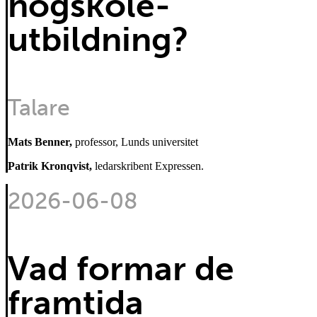
högskole-
utbildning?
Talare
Mats Benner,
professor, Lunds universitet
Patrik Kronqvist,
ledarskribent Expressen.
2026-06-08
Vad formar de
framtida