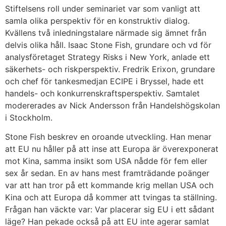
Stiftelsens roll under seminariet var som vanligt att
samla olika perspektiv för en konstruktiv dialog.
Kvällens två inledningstalare närmade sig ämnet från
delvis olika håll. Isaac Stone Fish, grundare och vd för
analysföretaget Strategy Risks i New York, anlade ett
säkerhets- och riskperspektiv. Fredrik Erixon, grundare
och chef för tankesmedjan ECIPE i Bryssel, hade ett
handels- och konkurrenskraftsperspektiv. Samtalet
modererades av Nick Andersson från Handelshögskolan
i Stockholm.
Stone Fish beskrev en oroande utveckling. Han menar
att EU nu håller på att inse att Europa är överexponerat
mot Kina, samma insikt som USA nådde för fem eller
sex år sedan. En av hans mest framträdande poänger
var att han tror på ett kommande krig mellan USA och
Kina och att Europa då kommer att tvingas ta ställning.
Frågan han väckte var: Var placerar sig EU i ett sådant
läge? Han pekade också på att EU inte agerar samlat