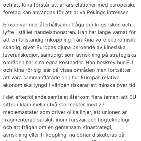
och att Kina förstår att affärsrelationer med europeiska
företag kan användas för att driva Pekings intressen.
Erixon var mer återhållsam i fråga om krigsrisken och
lyfte i stället handelsmönstren. Han har länge varnat för
att en fullständig frikoppling från Kina vore ekonomiskt
skadlig, givet Europas djupa beroende av kinesiska
leveranskedjor, samtidigt som avriskning på strategiska
områden har sina egna kostnader. Han beskrev hur EU
och Kina rör sig isär på vissa områden men fortsätter
att vara sammanflätade och hur Europas relativa
ekonomiska tyngd i världen riskerar att minska över tid.
I det efterföljande samtalet återkom flera teman: att EU
sitter i kläm mellan två stormakter med 27
medlemsstater som driver olika linjer, att unionen är
fragmenterad särskilt inom försvar och högteknologi
och att frågan om en gemensam Kinastrategi,
avriskning eller frikoppling, nu börjar diskuteras på