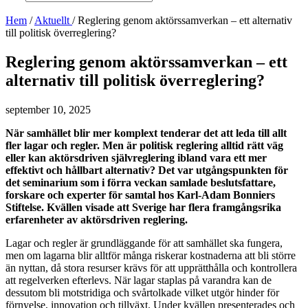
Hem
/
Aktuellt
/ Reglering genom aktörssamverkan – ett alternativ
till politisk överreglering?
Reglering genom aktörssamverkan – ett
alternativ till politisk överreglering?
september 10, 2025
När samhället blir mer komplext tenderar det att leda till allt
fler lagar och regler. Men är politisk reglering alltid rätt väg
eller kan aktörsdriven självreglering ibland vara ett mer
effektivt och hållbart alternativ? Det var utgångspunkten för
det seminarium som i förra veckan samlade beslutsfattare,
forskare och experter för samtal hos Karl-Adam Bonniers
Stiftelse. Kvällen visade att Sverige har flera framgångsrika
erfarenheter av aktörsdriven reglering.
Lagar och regler är grundläggande för att samhället ska fungera,
men om lagarna blir alltför många riskerar kostnaderna att bli större
än nyttan, då stora resurser krävs för att upprätthålla och kontrollera
att regelverken efterlevs. När lagar staplas på varandra kan de
dessutom bli motstridiga och svårtolkade vilket utgör hinder för
förnyelse, innovation och tillväxt. Under kvällen presenterades och