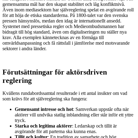
gemensamma mål har den skapat stabilitet och låg konfliktnivå.
Även inom mediasektorn har självreglering spelat en avgörande roll
för att höja de etiska standarderna. På 1800-talet var den svenska
pressen hänsynslös, medan den idag är internationellt ansedd.
Systemet med pressetiska regler och Medieombudsmannen har
bidragit till hög standard, även om digitaliseringen nu ställer nya
krav. Alla exemplen kännetecknas av en förmåga till
omvärldsanpassning och få rättsfall i jämförelse med motsvarande
sektorer i andra länder.
Förutsättningar för aktörsdriven
reglering
Kvällens rundabordssamtal resulterade i ett antal insikter om vad
som krävs för att självreglering ska fungera:
Gemensamt intresse och hot
: Samverkan uppstår ofta när
aktörer vill undvika statlig inblandning eller står inför ett yttre
tryck.
Starka och legitima aktörer
: Ledarskap och tillit är
avgörande för att parterna ska kunna enas.
Tillit och kultur
: En tradition av samarbete och hög