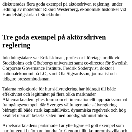
diskuterades flera goda exempel på aktörsdriven reglering, under
ledning av moderator Rikard Westerberg, ekonomisk historiker vid
Handelshögskolan i Stockholm.
Tre goda exempel på aktörsdriven
reglering
Inledningstalare var Erik Lidman, professor i företagsjuridik vid
Stockholms och Göteborgs universitet samt co-director för Swedish
Corporate Governance Institute, Fredrik Söderqvist, doktor i
nationalekonomi på LO, samt Ola Sigvardsson, journalist och
tidigare pressombudsman.
Talarna redogjorde för hur självreglering har bidragit till både
effektivitet och legitimitet på flera olika marknader.
Aktiemarknaden lyftes fram som ett internationellt uppmärksammat
framgångsexempel, där Sveriges välfungerande självreglering
bidragit till både stark kapitaltillväxt, dynamiska regelverk och hög
kvalitet utan att belasta staten med onödig administration.
Arbetsmarknadens partsmodell är ytterligare ett gott exempel som
har fungerat i närmare hundra år. Genom tillit, kompromissvilja och