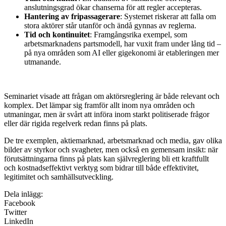
anslutningsgrad ökar chanserna för att regler accepteras.
Hantering av fripassagerare
: Systemet riskerar att falla om
stora aktörer står utanför och ändå gynnas av reglerna.
Tid och kontinuitet
: Framgångsrika exempel, som
arbetsmarknadens partsmodell, har vuxit fram under lång tid –
på nya områden som AI eller gigekonomi är etableringen mer
utmanande.
Seminariet visade att frågan om aktörsreglering är både relevant och
komplex. Det lämpar sig framför allt inom nya områden och
utmaningar, men är svårt att införa inom starkt politiserade frågor
eller där rigida regelverk redan finns på plats.
De tre exemplen, aktiemarknad, arbetsmarknad och media, gav olika
bilder av styrkor och svagheter, men också en gemensam insikt: när
förutsättningarna finns på plats kan självreglering bli ett kraftfullt
och kostnadseffektivt verktyg som bidrar till både effektivitet,
legitimitet och samhällsutveckling.
Dela inlägg:
Facebook
Twitter
LinkedIn