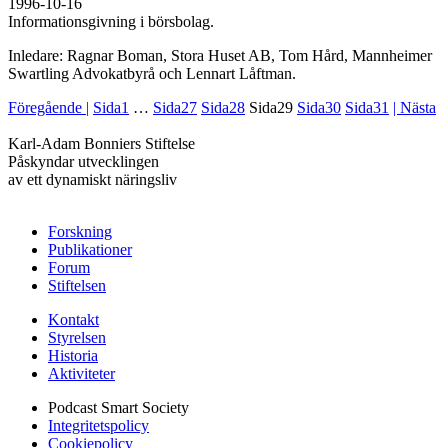
1996-10-16
Informationsgivning i börsbolag.
Inledare: Ragnar Boman, Stora Huset AB, Tom Hård, Mannheimer
Swartling Advokatbyrå och Lennart Låftman.
Föregående |
Sida
1
…
Sida
27
Sida
28
Sida
29
Sida
30
Sida
31
| Nästa
Karl-Adam Bonniers Stiftelse
Påskyndar utvecklingen
av ett dynamiskt näringsliv
Forskning
Publikationer
Forum
Stiftelsen
Kontakt
Styrelsen
Historia
Aktiviteter
Podcast Smart Society
Integritetspolicy
Cookiepolicy